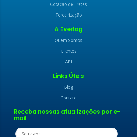
Cotação de Fretes
Terceirização
A Everlog
Quem Somos
Clientes
API
Links Úteis
Blog
Contato
x
Receba nossas atualizações por e-
x
mail
LIGAMOS PARA
FALE CONOSCO