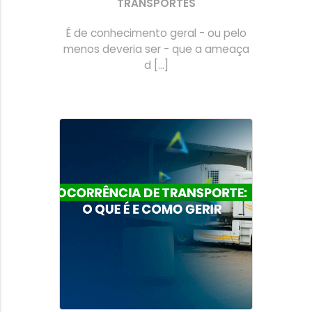
TRANSPORTES
É de conhecimento geral - ou pelo
menos deveria ser - que a ameaça
d [...]