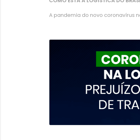
COMO ESTÁ A LOGÍSTICA DO BRAS
A pandemia do novo coronavírus nos