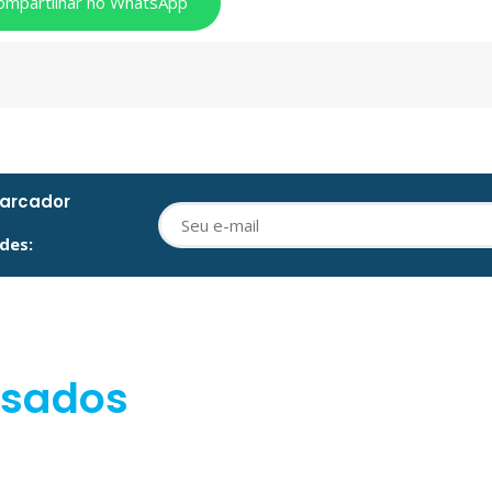
ompartilhar no WhatsApp
barcador
des:
ssados