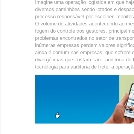
Imagine uma operação logística em que haj
diversos caminhões sendo lotados e despac
processo responsável por escolher, monitora
O volume de atividades acontecendo ao mesm
fogem do controle dos gestores, principal
problemas encontrados no setor de transpor
inúmeras empresas perdem valores significa
ainda é comum nas empresas, que sofrem com
divergências que custam caro, auditoria de f
tecnologia para auditoria de frete, a operaç