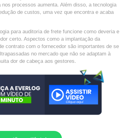
ia nos processos aumenta. Além disso, a tecnologia
a redução de custos, uma vez que encontra e acaba
gia para auditoria de frete funcione como deveria e
cedor certo. Aspectos como a implantação da
 de contrato com o fornecedor são importantes de se
 ultrapassadas no mercado que não se adaptam à
ita dor de cabeça aos gestores.