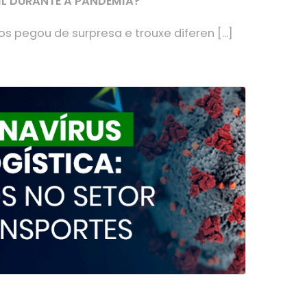
IL DURANTE A PANDEMIA?
 pegou de surpresa e trouxe diferen [...]