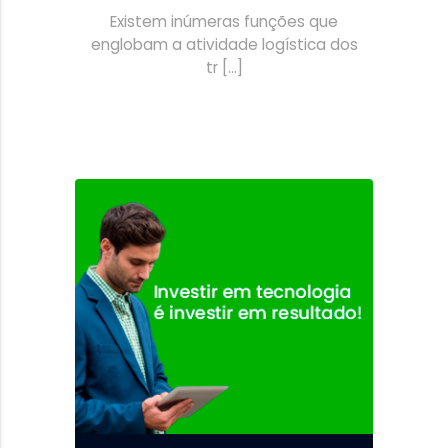
Existem inúmeras funções que
englobam a atividade logística dos
tr [...]