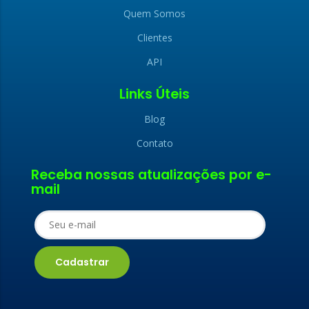
Quem Somos
Clientes
API
Links Úteis
Blog
Contato
x
Receba nossas atualizações por e-
x
mail
LIGAMOS PARA
FALE CONOSCO
VOCÊ
Nome (obrigatório)
Nome (obrigatório)