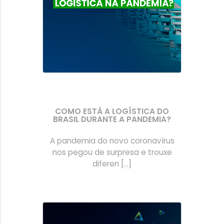
COMO ESTÁ A LOGÍSTICA DO
BRASIL DURANTE A PANDEMIA?
A pandemia do novo coronavírus
nos pegou de surpresa e trouxe
diferen [...]