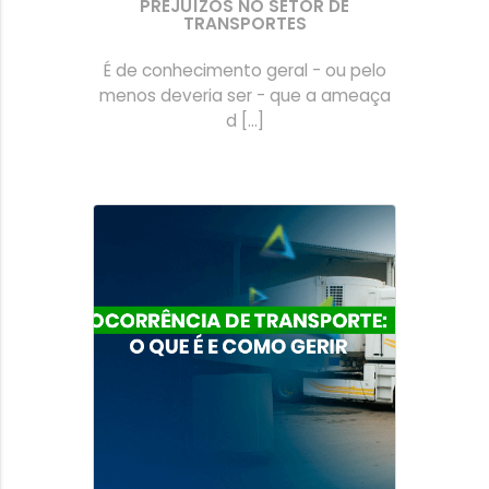
PREJUÍZOS NO SETOR DE
TRANSPORTES
É de conhecimento geral - ou pelo
menos deveria ser - que a ameaça
d [...]