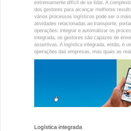
extremamente difícil de se lidar. A complex
dos gestores para alcançar melhores resulta
vários processos logísticos pode ser o maio
atividades relacionadas ao transporte, port
operações: integrar e automatizar os proce
integrada, os gestores são capazes de enxer
assertivas. A logística integrada, então, é
operações das empresas, mas quais as reai
Logística integrada