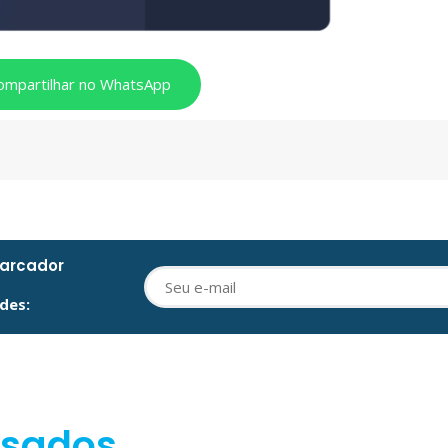
ompartilhar no WhatsApp
barcador
des:
ssados