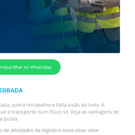
ompartilhar no WhatsApp
TEGRADA
ada, sobra retrabalho e falta visão do todo. A
ue e transporte num fluxo só. Veja as vantagens de
a ponta.
de atividades da logística torna esse setor