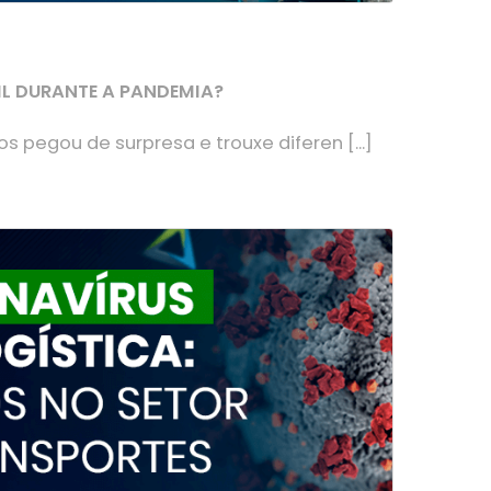
IL DURANTE A PANDEMIA?
 pegou de surpresa e trouxe diferen [...]