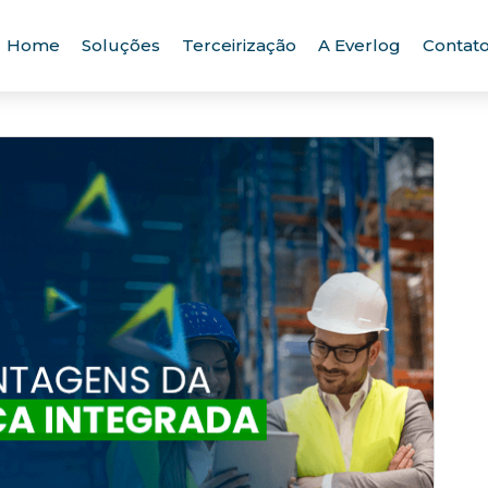
Home
Soluções
Terceirização
A Everlog
Contat