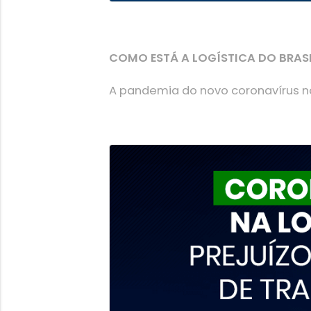
COMO ESTÁ A LOGÍSTICA DO BRAS
A pandemia do novo coronavírus nos