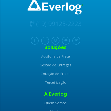
(19) 99125-2223
Soluções
Auditoria de Frete
Gestão de Entregas
Cotação de Fretes
x
x
Terceirização
LIGAMOS PARA
FALE CONOSCO
A Everlog
VOCÊ
Quem Somos
Nome (obrigatório)
Nome (obrigatório)