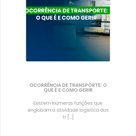
OCORRÊNCIA DE TRANSPORTE: O
QUE É E COMO GERIR
Existem inúmeras funções que
englobam a atividade logística dos
tr [...]