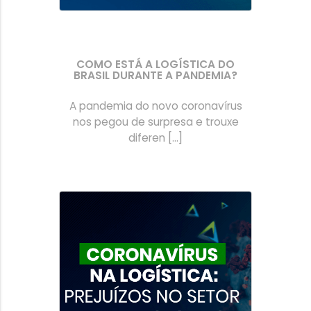
COMO ESTÁ A LOGÍSTICA DO
BRASIL DURANTE A PANDEMIA?
A pandemia do novo coronavírus
nos pegou de surpresa e trouxe
diferen [...]