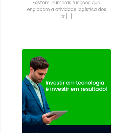
Existem inúmeras funções que
englobam a atividade logística dos
tr [...]