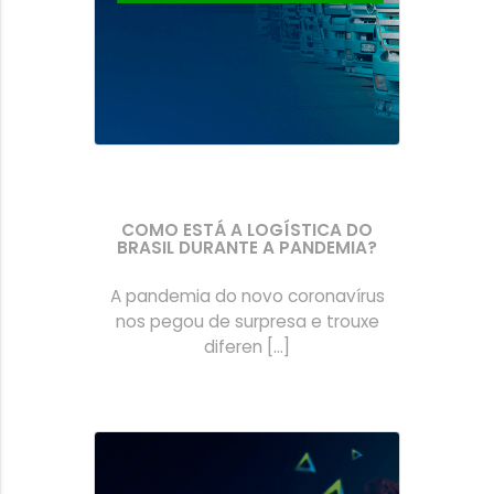
COMO ESTÁ A LOGÍSTICA DO
BRASIL DURANTE A PANDEMIA?
A pandemia do novo coronavírus
nos pegou de surpresa e trouxe
diferen [...]