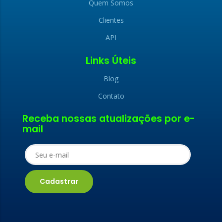
Quem Somos
Clientes
API
Links Úteis
Blog
Contato
x
Receba nossas atualizações por e-
x
mail
LIGAMOS PARA
FALE CONOSCO
VOCÊ
Nome (obrigatório)
Nome (obrigatório)
E-mail (obrigatório)