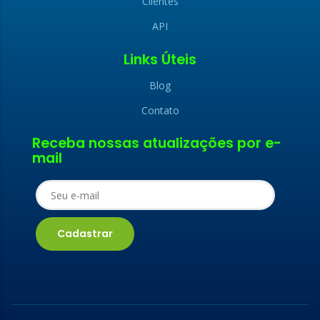
Clientes
API
Links Úteis
Blog
Contato
x
Receba nossas atualizações por e-
x
mail
LIGAMOS PARA
FALE CONOSCO
VOCÊ
Nome (obrigatório)
Nome (obrigatório)
E-mail (obrigatório)
E-mail (obrigatório)