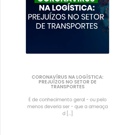
CORONAVÍRUS NA LOGÍSTICA:
PREJUÍZOS NO SETOR DE
TRANSPORTES
É de conhecimento geral - ou pelo
menos deveria ser - que a ameaça
d [...]