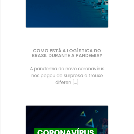
COMO ESTÁ A LOGÍSTICA DO
BRASIL DURANTE A PANDEMIA?
A pandemia do novo coronavírus
nos pegou de surpresa e trouxe
diferen [...]