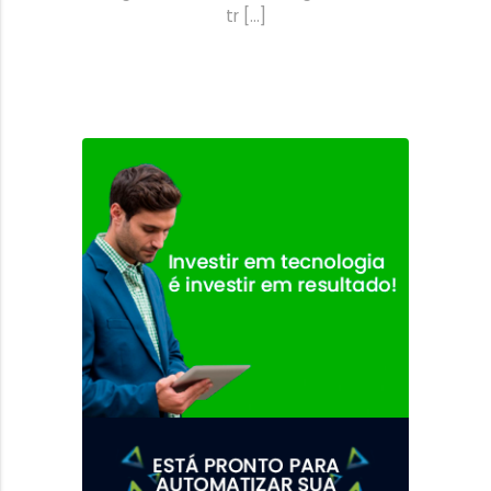
tr [...]