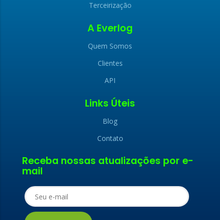
Terceirização
A Everlog
Quem Somos
Clientes
API
Links Úteis
Blog
Contato
x
Receba nossas atualizações por e-
x
mail
LIGAMOS PARA
FALE CONOSCO
VOCÊ
Nome (obrigatório)