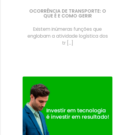
OCORRÊNCIA DE TRANSPORTE: O
QUE É E COMO GERIR
Existem inúmeras funções que
englobam a atividade logística dos
tr [...]