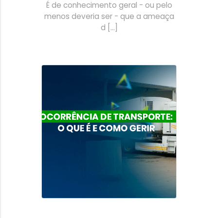
É de conhecimento geral - ou pelo
menos deveria ser - que a ameaça
d [...]