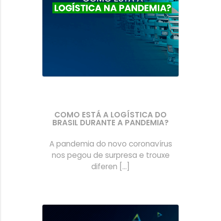
COMO ESTÁ A LOGÍSTICA DO
BRASIL DURANTE A PANDEMIA?
A pandemia do novo coronavírus
nos pegou de surpresa e trouxe
diferen [...]