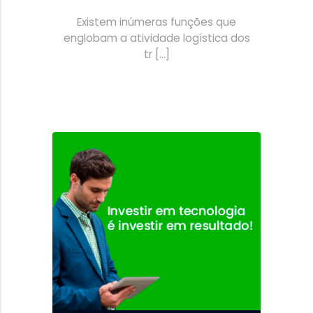
Existem inúmeras funções que
englobam a atividade logística dos
tr [...]