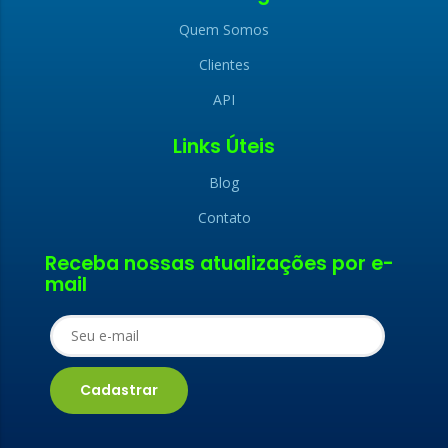
Quem Somos
Clientes
API
Links Úteis
Blog
Contato
x
Receba nossas atualizações por e-
x
mail
LIGAMOS PARA
FALE CONOSCO
VOCÊ
Nome (obrigatório)
Nome (obrigatório)