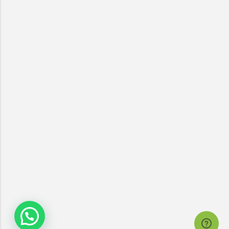
x
x
LIGAMOS PARA
FALE CONOSCO
VOCÊ
Nome (obrigatório)
Nome (obrigatório)
E-mail (obrigatório)
E-mail (obrigatório)
Telefone (obrigatório)
Telefone (obrigatório)